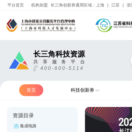
平台首页
机构加盟
长三角创新券通用区域：
上海
|
江苏
|
浙
长三角科技资源
共
享
服
务
平
台
4 0 0 - 6 0 0 - 5 1 1 4
首页
科技创新券
资源目录
集成电路