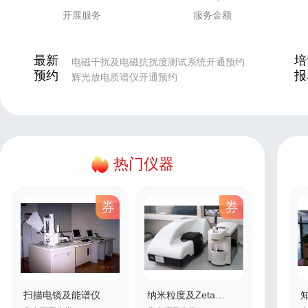
开展服务
服务金额
最新
培
辉光放电质谱仪开通预约
预约
报
测量接收机开通预约
热分析质谱仪开通预约
能谱扫描电子显微镜开通预约
等离子发射光谱仪开通预约
电磁干扰及电磁抗扰度测试系统开通预约
热门仪器
券
券
扫描电镜及能谱仪
纳米粒度及Zeta电位分析仪