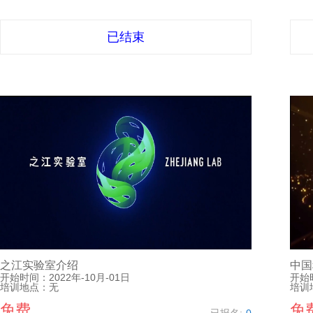
已结束
之江实验室介绍
中国
开始时间：
2022年-10月-01日
开始
培训地点：
无
培训
免费
免